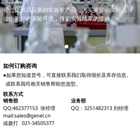
供服务。
넳
넲
通过提供高品质的实验室产品，为实验室的实验人员
提供更好的实验环境，保证实验结果的准确。
如何订购咨询
●如果您知道货号，可直接联系我们取得报价及库存信息。
或联系我司相关销售帮助您选型。
联系方式
销售部
业务部
QQ:462377153 张经理
QQ：3251482313 刘经理
mail:sales@genel.cn
或拨打
021-34505377